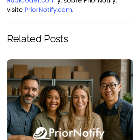
RudiCoder.com
y, sobre PriorNotify,
visite
PriorNotify.com
.
Related Posts