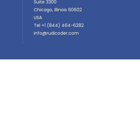
Suite 3300
Chicago, Illinois 60602
USA
Tel +1 (844) 464-6282
info@rudicoder.com