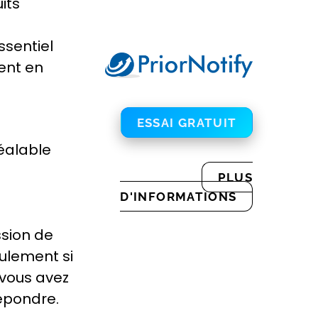
its
ssentiel
vent en
ESSAI GRATUIT
éalable
PLUS
D'INFORMATIONS
sion de
eulement si
 vous avez
épondre.